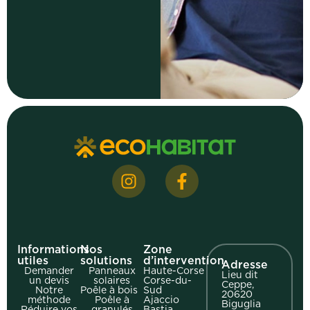
Informations
Nos
Zone
utiles
solutions
d’intervention
Adresse
Demander
Panneaux
Haute-Corse
Lieu dit
un devis
solaires
Corse-du-
Ceppe,
Notre
Poêle à bois
Sud
20620
méthode
Poêle à
Ajaccio
Biguglia
Réduire vos
granulés
Bastia