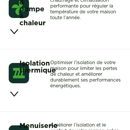
&
chauffage et climatisation
performante pour réguler la
pompe
température de votre maison
à
toute l’année.
chaleur
Isolation
Optimiser l’isolation de votre
thermique
maison pour limiter les pertes
de chaleur et améliorer
durablement ses performances
énergétiques.
Menuiserie
Améliorer l’isolation et le