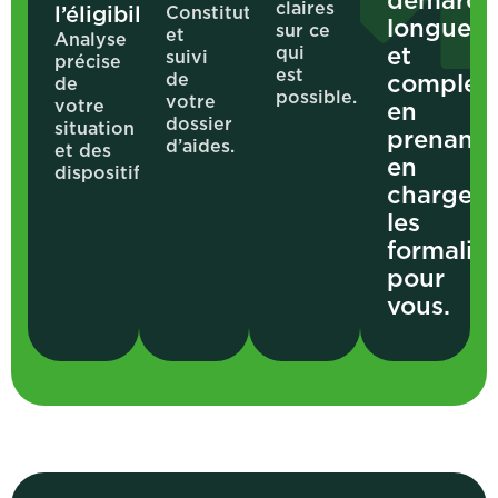
claires
l’éligibilité
Constitution
longues
sur ce
et
Analyse
et
qui
suivi
précise
est
complex
de
de
possible.
votre
votre
en
dossier
situation
prenant
d’aides.
et des
en
dispositifs.
charge
les
formalité
pour
vous.