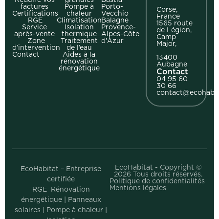
factures
Pompe à
Porto-
Corse,
Certifications
chaleur
Vecchio
France
RGE
Climatisation
Balagne
1565 route
Service
Isolation
Provence-
de Légion,
après-vente
thermique
Alpes-Côte
Camp
Zone
Traitement
d'Azur
Major,
d’intervention
de l’eau
Contact
Aides à la
13400
rénovation
Aubagne
énergétique
Contact
04 95 60
30 66
contact@ecohabit
EcoHabitat - Copyright ©
EcoHabitat – Entreprise
2026 Tous droits réservés.
certifiée
Politique de confidentialités
Mentions légales
RGE Rénovation
énergétique | Panneaux
solaires | Pompe à chaleur |